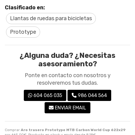
Clasificado en:
Llantas de ruedas para bicicletas
Prototype
¿Alguna duda? ¿Necesitas
asesoramiento?
Ponte en contacto con nosotros y
resolveremos tus dudas.
604 065 035
986 044 564
ENVIAR EMAIL
Comprar
Aro trasero Prototype MTB Carbon World Cup 622x29
por
665,00
€
. Producto en stock y envío desde
8,18
€
.