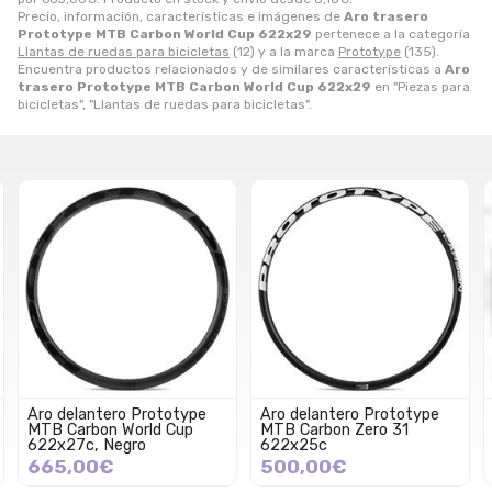
Precio, información, características e imágenes de
Aro trasero
Prototype MTB Carbon World Cup 622x29
pertenece a la categoría
Llantas de ruedas para bicicletas
(12) y a la marca
Prototype
(135).
Encuentra productos relacionados y de similares características a
Aro
trasero Prototype MTB Carbon World Cup 622x29
en "Piezas para
bicicletas", "Llantas de ruedas para bicicletas".
Aro delantero Prototype
Aro trasero Prototype E-
MTB Carbon Zero 31
MTB/AM Flash AL 36
622x25c
27.5"
500,00€
175,00€