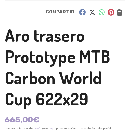
COMPARTIR:
Aro trasero
Prototype MTB
Carbon World
Cup 622x29
665,00
€
Las modalidades de
envío
y de
pago
pueden variar el importe final del pedido.