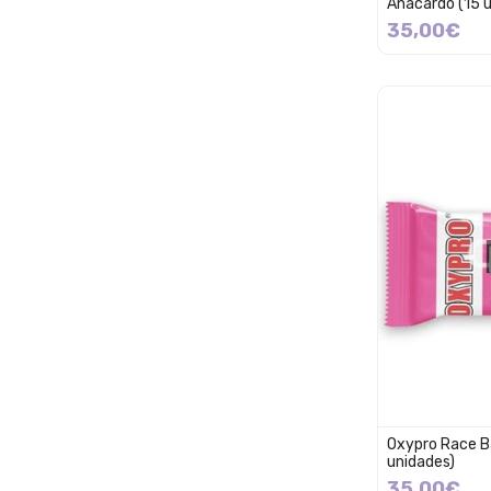
Anacardo (15 
35,00€
Oxypro Race Ba
unidades)
35,00€