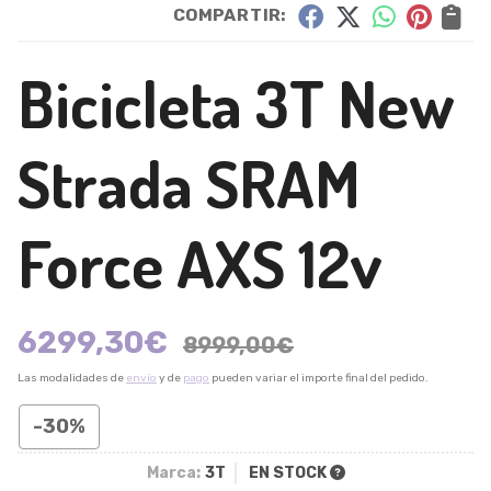
COMPARTIR:
Bicicleta 3T New
Strada SRAM
Force AXS 12v
6299,30
€
8999,00
€
Las modalidades de
envío
y de
pago
pueden variar el importe final del pedido.
-30%
Marca:
3T
EN STOCK