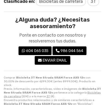
Clasificado en:
Bicicletas de carretera
3T
¿Alguna duda? ¿Necesitas
asesoramiento?
Ponte en contacto con nosotros y
resolveremos tus dudas.
604 065 035
986 044 564
ENVIAR EMAIL
Comprar
Bicicleta 3T New Strada SRAM Force AXS 12v
con
30,00% de descuento por
6299,30
€
(antes
8999,00
€
). Producto en
stock.
Precio, información, características, video e imágenes de
Bicicleta 3T
New Strada SRAM Force AXS 12v
pertenece a la categoría
Bicicletas
de carretera
(224) y a la marca
3T
(4).
Encuentra productos relacionados y de similares características a
Bicicleta 3T New Strada SRAM Force AXS 12v
en "Bicicletas",