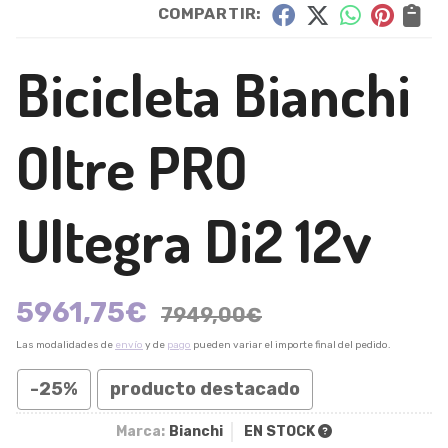
COMPARTIR:
Bicicleta Bianchi
Oltre PRO
Ultegra Di2 12v
5961,75
€
7949,00
€
Las modalidades de
envío
y de
pago
pueden variar el importe final del pedido.
-25%
producto destacado
Marca:
Bianchi
EN STOCK