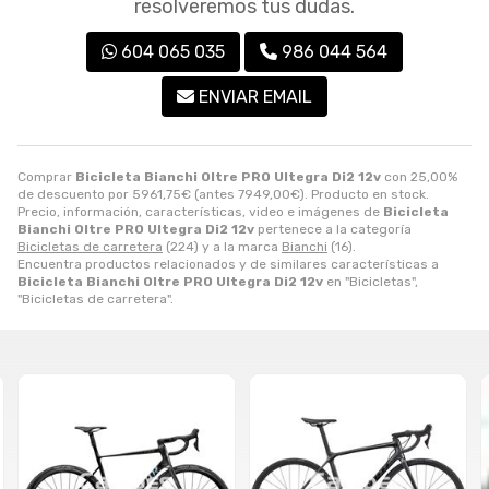
resolveremos tus dudas.
604 065 035
986 044 564
ENVIAR EMAIL
Comprar
Bicicleta Bianchi Oltre PRO Ultegra Di2 12v
con 25,00%
de descuento por
5961,75
€
(antes
7949,00
€
). Producto en stock.
Precio, información, características, video e imágenes de
Bicicleta
Bianchi Oltre PRO Ultegra Di2 12v
pertenece a la categoría
Bicicletas de carretera
(224) y a la marca
Bianchi
(16).
Encuentra productos relacionados y de similares características a
Bicicleta Bianchi Oltre PRO Ultegra Di2 12v
en "Bicicletas",
"Bicicletas de carretera".