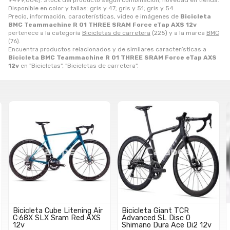
9499,00
€
). Stock del producto según combinación, novedad en tienda.
Disponible en color y tallas: gris y 47; gris y 51; gris y 54.
Precio, información, características, video e imágenes de
Bicicleta
BMC Teammachine R 01 THREE SRAM Force eTap AXS 12v
pertenece a la categoría
Bicicletas de carretera
(225) y a la marca
BMC
(76).
Encuentra productos relacionados y de similares características a
Bicicleta BMC Teammachine R 01 THREE SRAM Force eTap AXS
12v
en "Bicicletas", "Bicicletas de carretera".
Bicicleta Cube Litening Air
Bicicleta Giant TCR
C:68X SLX Sram Red AXS
Advanced SL Disc 0
12v
Shimano Dura Ace Di2 12v