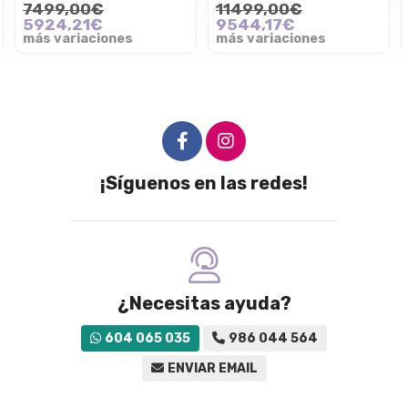
7499,00€
11499,00€
5924,21€
9544,17€
más variaciones
más variaciones
¡Síguenos en las redes!
¿Necesitas ayuda?
604 065 035
986 044 564
ENVIAR EMAIL