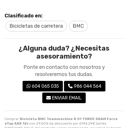
Clasificado en:
Bicicletas de carretera
BMC
¿Alguna duda? ¿Necesitas
asesoramiento?
Ponte en contacto con nosotros y
resolveremos tus dudas.
604 065 035
986 044 564
ENVIAR EMAIL
Comprar
Bicicleta BMC Teammachine R 01 THREE SRAM Force
eTap AXS 12v
con 29,00% de descuento por
6744,29
€
(antes