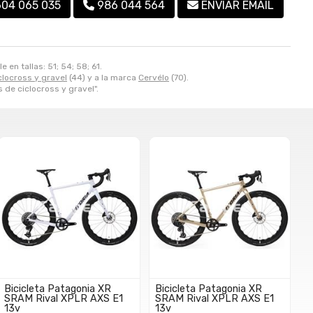
604 065 035
986 044 564
ENVIAR EMAIL
en tallas: 51; 54; 58; 61.
clocross y gravel
(44) y a la marca
Cervélo
(70).
s de ciclocross y gravel".
Bicicleta Patagonia XR
Bicicleta Patagonia XR
SRAM Rival XPLR AXS E1
SRAM Rival XPLR AXS E1
13v
13v