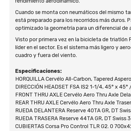
rendimiento aerodinámico.
Cuando se monta con neumáticos del mismo tamañ
está preparado para los recorridos más duros. 
optimizado la geometría para un diferencial d
Visto por primera vez en la bicicleta de triatl
líder en el sector. Es el sistema más ligero y a
cuadro y fuera del viento.
Especificaciones:
HORQUILLA Cervélo All-Carbon, Tapered Aspero
DIRECCIÓN HEADSET FSA IS2 1-1/4, 45° x 45° / 
FRONT THRU AXLE Cervélo Aero Thru Axle Dela
REAR THRU AXLE Cervélo Aero Thru Axle Trase
RUEDA DELANTERA Reserve 40TA GR, DT Swiss 
RUEDA TRASERA Reserve 44TA GR, DT Swiss 350
CUBIERTAS Corsa Pro Control TLR G2. 0 700x4