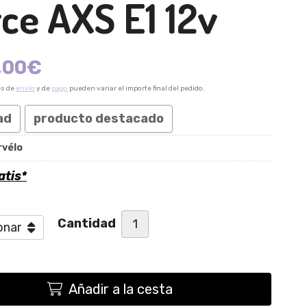
ce AXS E1 12v
,00
€
es de
envío
y de
pago
pueden variar el importe final del pedido.
ad
producto destacado
rvélo
atis*
Cantidad
Añadir a la cesta