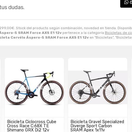
tus dudas.
299,00
€
. Stock del producto según combinación, novedad en tienda. Disponible 
 Áspero-5 SRAM Force AXS E1 12v
pertenece a la categoría
Bicicletas de ci
icleta Cervélo Áspero-5 SRAM Force AXS E1 12v
en "Bicicletas", "Bicicleta
Bicicleta Ciclocross Cube
Bicicleta Gravel Specialized
Cross Race C:68X TE
Diverge Sport Carbon
Shimano GRX Di2 12v
SRAM Apex 1x11v