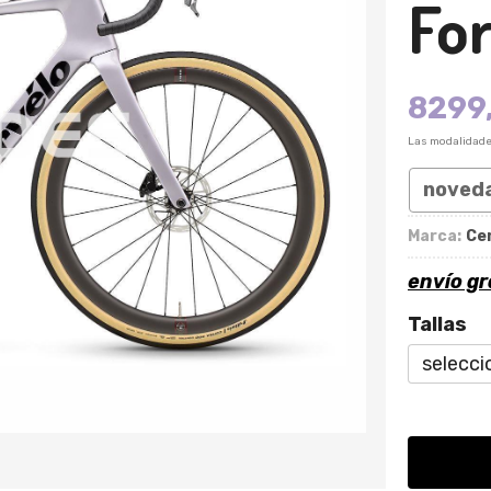
For
8299
Las modalidad
noved
Marca:
Ce
envío gr
Tallas