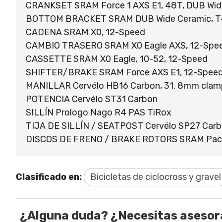
CRANKSET SRAM Force 1 AXS E1, 48T, DUB Wide
BOTTOM BRACKET SRAM DUB Wide Ceramic, T4
CADENA SRAM X0, 12-Speed
CAMBIO TRASERO SRAM X0 Eagle AXS, 12-Spe
CASSETTE SRAM X0 Eagle, 10-52, 12-Speed
SHIFTER/BRAKE SRAM Force AXS E1, 12-Spee
MANILLAR Cervélo HB16 Carbon, 31. 8mm clam
POTENCIA Cervélo ST31 Carbon
SILLÍN Prologo Nago R4 PAS TiRox
TIJA DE SILLÍN / SEATPOST Cervélo SP27 Car
DISCOS DE FRENO / BRAKE ROTORS SRAM Pacel
Clasificado en:
Bicicletas de ciclocross y gravel
¿Alguna duda? ¿Necesitas aseso