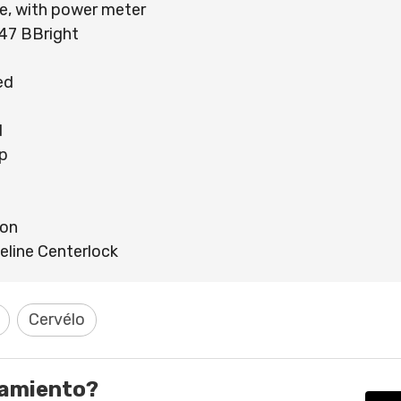
, with power meter
7 BBright
ed
d
p
bon
ine Centerlock
Cervélo
ramiento?