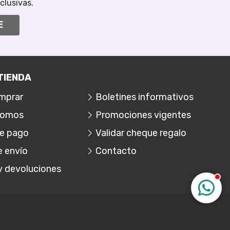
clusivas.
E
TIENDA
mprar
Boletines informativos
somos
Promociones vigentes
e pago
Validar cheque regalo
e envío
Contacto
y devoluciones