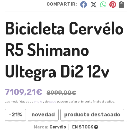
COMPARTIR:
Bicicleta Cervélo
R5 Shimano
Ultegra Di2 12v
7109,21
€
8999,00
€
Las modalidades de
envío
y de
pago
pueden variar el importe final del pedido.
-21%
novedad
producto destacado
Marca:
Cervélo
EN STOCK