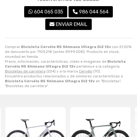
604 065 035
986 044 564
ENVIAR EMAIL
Comprar
Bicicleta Cervélo R5 Shimano Ultegra Di2 12v
con 21,00%
de descuento por
7109,21
€
(antes
8999,00
€
). Producto en stock,
novedad en tienda.
Precio, información, características, video e imágenes de
Bicicleta
Cervélo R5 Shimano Ultegra Di2 12v
pertenece a la categoría
Bicicletas de carretera
(224) y a la marca
Cervélo
(70).
Encuentra productos relacionados y de similares características a
Bicicleta Cervélo R5 Shimano Ultegra Di2 12v
en "Bicicletas",
"Bicicletas de carretera".