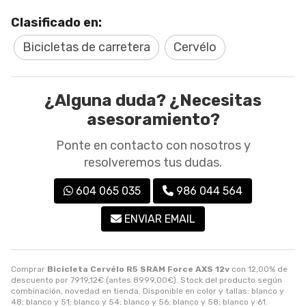
Clasificado en:
Bicicletas de carretera
Cervélo
¿Alguna duda? ¿Necesitas
asesoramiento?
Ponte en contacto con nosotros y
resolveremos tus dudas.
604 065 035
986 044 564
ENVIAR EMAIL
Comprar
Bicicleta Cervélo R5 SRAM Force AXS 12v
con 12,00% de
descuento por
7919,12
€
(antes
8999,00
€
). Stock del producto según
combinación, novedad en tienda. Disponible en color y tallas: blanco y
48; blanco y 51; blanco y 54; blanco y 56; blanco y 58; blanco y 61.