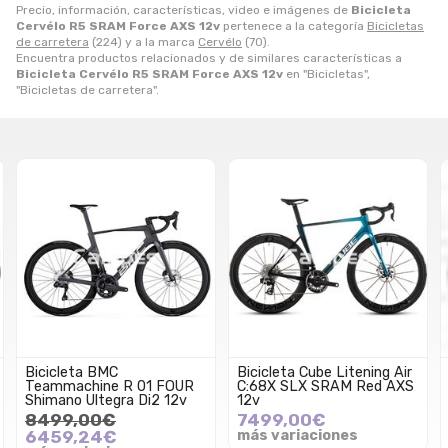
Precio, información, características, video e imágenes de
Bicicleta
Cervélo R5 SRAM Force AXS 12v
pertenece a la categoría
Bicicletas
de carretera
(224) y a la marca
Cervélo
(70).
Encuentra productos relacionados y de similares características a
Bicicleta Cervélo R5 SRAM Force AXS 12v
en "Bicicletas",
"Bicicletas de carretera".
Bicicleta BMC
Bicicleta Cube Litening Air
Teammachine R 01 FOUR
C:68X SLX SRAM Red AXS
Shimano Ultegra Di2 12v
12v
8499,00€
7499,00€
6459,24€
más variaciones