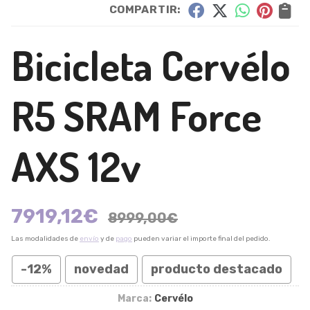
COMPARTIR:
Bicicleta Cervélo
R5 SRAM Force
AXS 12v
7919,12
€
8999,00
€
Las modalidades de
envío
y de
pago
pueden variar el importe final del pedido.
-12%
novedad
producto destacado
Marca:
Cervélo