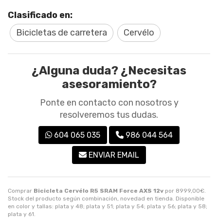
Clasificado en:
Bicicletas de carretera
Cervélo
¿Alguna duda? ¿Necesitas
asesoramiento?
Ponte en contacto con nosotros y
resolveremos tus dudas.
604 065 035
986 044 564
ENVIAR EMAIL
Comprar
Bicicleta Cervélo R5 SRAM Force AXS 12v
por
8999,00
€
.
Stock del producto según combinación, novedad en tienda. Disponible
en color y tallas: plata y 48; plata y 51; plata y 54; plata y 56; plata y 58;
plata y 61.