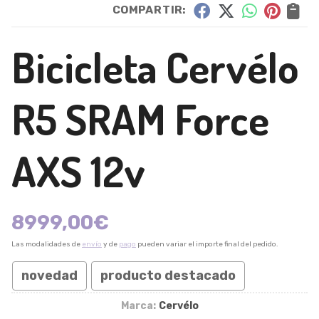
COMPARTIR:
Bicicleta Cervélo
R5 SRAM Force
AXS 12v
8999,00
€
Las modalidades de
envío
y de
pago
pueden variar el importe final del pedido.
novedad
producto destacado
Marca:
Cervélo