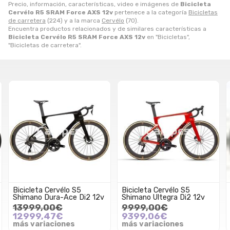
Precio, información, características, video e imágenes de
Bicicleta
Cervélo R5 SRAM Force AXS 12v
pertenece a la categoría
Bicicletas
de carretera
(224) y a la marca
Cervélo
(70).
Encuentra productos relacionados y de similares características a
Bicicleta Cervélo R5 SRAM Force AXS 12v
en "Bicicletas",
"Bicicletas de carretera".
Bicicleta Cervélo S5
Bicicleta Cervélo S5
Shimano Dura-Ace Di2 12v
Shimano Ultegra Di2 12v
13999,00€
9999,00€
12999,47€
9399,06€
más variaciones
más variaciones