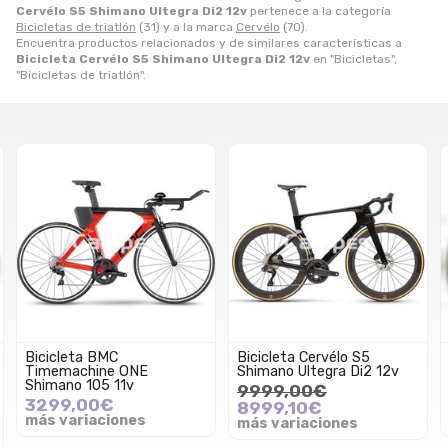
Cervélo S5 Shimano Ultegra Di2 12v
pertenece a la categoría
Bicicletas de triatlón
(31) y a la marca
Cervélo
(70).
Encuentra productos relacionados y de similares características a
Bicicleta Cervélo S5 Shimano Ultegra Di2 12v
en "Bicicletas",
"Bicicletas de triatlón".
Bicicleta BMC
Bicicleta Cervélo S5
Timemachine ONE
Shimano Ultegra Di2 12v
Shimano 105 11v
9999,00€
3299,00€
8999,10€
más variaciones
más variaciones