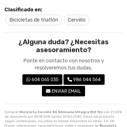
Clasificado en:
Bicicletas de triatlón
Cervélo
¿Alguna duda? ¿Necesitas
asesoramiento?
Ponte en contacto con nosotros y
resolveremos tus dudas.
604 065 035
986 044 564
ENVIAR EMAIL
Comprar
Bicicleta Cervélo S5 Shimano Ultegra Di2 12v
con 21,00%
de descuento por
8018,50
€
(antes
10150,00
€
). Stock del producto
según combinación, novedad en tienda. Disponible en tallas: 54; 58.
Precio, información, características, video e imágenes de
Bicicleta