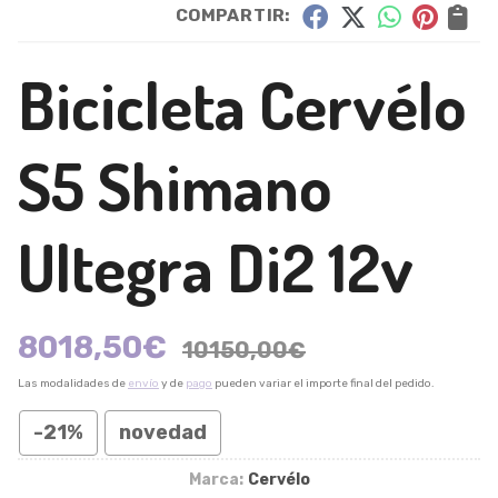
COMPARTIR:
Bicicleta Cervélo
S5 Shimano
Ultegra Di2 12v
8018,50
€
10150,00
€
Las modalidades de
envío
y de
pago
pueden variar el importe final del pedido.
-21%
novedad
Marca:
Cervélo