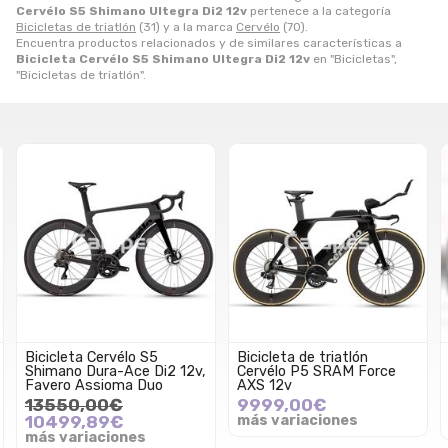
Cervélo S5 Shimano Ultegra Di2 12v
pertenece a la categoría
Bicicletas de triatlón
(31) y a la marca
Cervélo
(70).
Encuentra productos relacionados y de similares características a
Bicicleta Cervélo S5 Shimano Ultegra Di2 12v
en "Bicicletas",
"Bicicletas de triatlón".
Bicicleta Cervélo S5
Bicicleta de triatlón
Shimano Dura-Ace Di2 12v,
Cervélo P5 SRAM Force
Favero Assioma Duo
AXS 12v
13550,00€
9999,00€
10499,89€
más variaciones
más variaciones