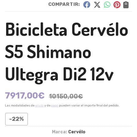
COMPARTIR:
Bicicleta Cervélo
S5 Shimano
Ultegra Di2 12v
7917,00
€
10150,00
€
Las modalidades de
envío
y de
pago
pueden variar el importe final del pedido.
-22%
Marca:
Cervélo