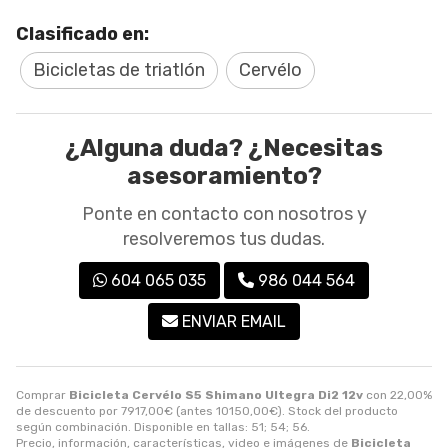
Clasificado en:
Bicicletas de triatlón
Cervélo
¿Alguna duda? ¿Necesitas
asesoramiento?
Ponte en contacto con nosotros y
resolveremos tus dudas.
604 065 035
986 044 564
ENVIAR EMAIL
Comprar
Bicicleta Cervélo S5 Shimano Ultegra Di2 12v
con 22,00%
de descuento por
7917,00
€
(antes
10150,00
€
). Stock del producto
según combinación. Disponible en tallas: 51; 54; 56.
Precio, información, características, video e imágenes de
Bicicleta