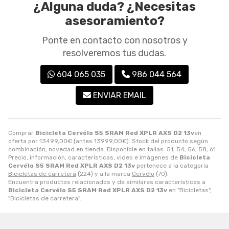
¿Alguna duda? ¿Necesitas
asesoramiento?
Ponte en contacto con nosotros y
resolveremos tus dudas.
604 065 035
986 044 564
ENVIAR EMAIL
Comprar
Bicicleta Cervélo S5 SRAM Red XPLR AXS D2 13v
en
oferta por
13499,00
€
(antes
13999,00
€
). Stock del producto según
combinación, novedad en tienda. Disponible en tallas: 51; 54; 56; 58; 61.
Precio, información, características, video e imágenes de
Bicicleta
Cervélo S5 SRAM Red XPLR AXS D2 13v
pertenece a la categoría
Bicicletas de carretera
(224) y a la marca
Cervélo
(70).
Encuentra productos relacionados y de similares características a
Bicicleta Cervélo S5 SRAM Red XPLR AXS D2 13v
en "Bicicletas",
"Bicicletas de carretera".