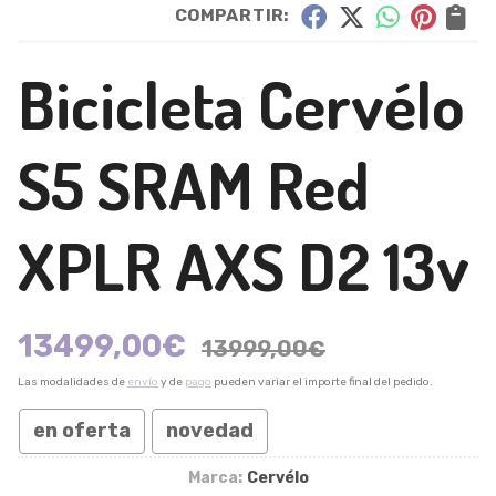
COMPARTIR:
Bicicleta Cervélo
S5 SRAM Red
XPLR AXS D2 13v
13499,00
€
13999,00
€
Las modalidades de
envío
y de
pago
pueden variar el importe final del pedido.
en oferta
novedad
Marca:
Cervélo