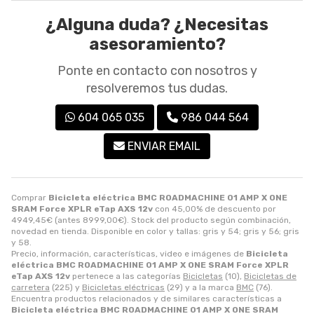
¿Alguna duda? ¿Necesitas
asesoramiento?
Ponte en contacto con nosotros y
resolveremos tus dudas.
604 065 035
986 044 564
ENVIAR EMAIL
Comprar
Bicicleta eléctrica BMC ROADMACHINE 01 AMP X ONE
SRAM Force XPLR eTap AXS 12v
con 45,00% de descuento por
4949,45
€
(antes
8999,00
€
). Stock del producto según combinación,
novedad en tienda. Disponible en color y tallas: gris y 54; gris y 56; gris
y 58.
Precio, información, características, video e imágenes de
Bicicleta
eléctrica BMC ROADMACHINE 01 AMP X ONE SRAM Force XPLR
eTap AXS 12v
pertenece a las categorías
Bicicletas
(10),
Bicicletas de
carretera
(225) y
Bicicletas eléctricas
(29) y a la marca
BMC
(76).
Encuentra productos relacionados y de similares características a
Bicicleta eléctrica BMC ROADMACHINE 01 AMP X ONE SRAM