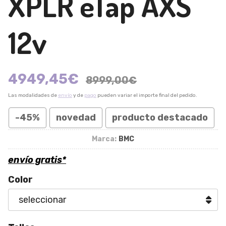
XPLR eTap AXS
12v
4949,45
€
8999,00
€
Las modalidades de
envío
y de
pago
pueden variar el importe final del pedido.
-45%
novedad
producto destacado
Marca:
BMC
envío gratis*
Color