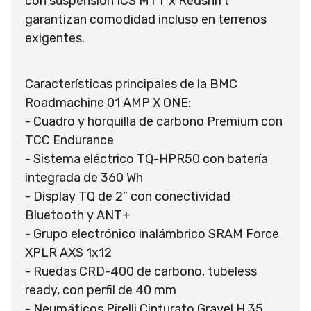
con suspensión ICS MTT x Redshift
garantizan comodidad incluso en terrenos
exigentes.
Características principales de la BMC
Roadmachine 01 AMP X ONE:
- Cuadro y horquilla de carbono Premium con
TCC Endurance
- Sistema eléctrico TQ-HPR50 con batería
integrada de 360 Wh
- Display TQ de 2” con conectividad
Bluetooth y ANT+
- Grupo electrónico inalámbrico SRAM Force
XPLR AXS 1x12
- Ruedas CRD-400 de carbono, tubeless
ready, con perfil de 40 mm
- Neumáticos Pirelli Cinturato Gravel H 35