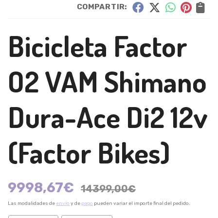
COMPARTIR:
Bicicleta Factor
O2 VAM Shimano
Dura-Ace Di2 12v
(Factor Bikes)
9998,67
€
14399,00
€
Las modalidades de
envío
y de
pago
pueden variar el importe final del pedido.