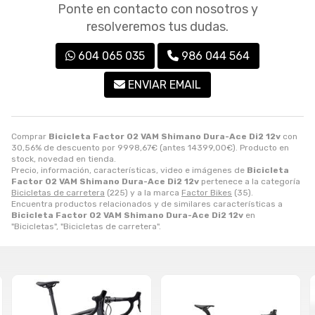
Ponte en contacto con nosotros y
resolveremos tus dudas.
604 065 035
986 044 564
ENVIAR EMAIL
Comprar
Bicicleta Factor O2 VAM Shimano Dura-Ace Di2 12v
con
30,56% de descuento por
9998,67
€
(antes
14399,00
€
). Producto en
stock, novedad en tienda.
Precio, información, características, video e imágenes de
Bicicleta
Factor O2 VAM Shimano Dura-Ace Di2 12v
pertenece a la categoría
Bicicletas de carretera
(225) y a la marca
Factor Bikes
(35).
Encuentra productos relacionados y de similares características a
Bicicleta Factor O2 VAM Shimano Dura-Ace Di2 12v
en
"Bicicletas", "Bicicletas de carretera".