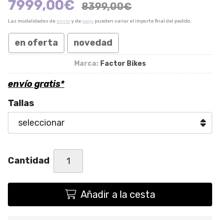
7999,00
€
8399,00
€
Las modalidades de
envío
y de
pago
pueden variar el importe final del pedido.
en oferta
novedad
Marca:
Factor Bikes
envío gratis*
Tallas
Cantidad
Añadir a la cesta