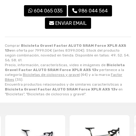
604 065 035
986 044 564
ENVIAR EMAIL
Comprar
Bicicleta Gravel Factor ALUTO SRAM Force XPLR AXS
13v
en oferta por
7999,00
€
(antes
8399,00
€
). Stock del producto
según combinación, novedad en tienda. Disponible en tallas: 49; 52; 54;
56; 58; 61.
Precio, información, características, video e imágenes de
Bicicleta
Gravel Factor ALUTO SRAM Force XPLR AXS 13v
pertenece a la
categoría
Bicicletas de ciclocross y gravel
(44) y a la marca
Factor
Bikes
(35).
Encuentra productos relacionados y de similares características a
Bicicleta Gravel Factor ALUTO SRAM Force XPLR AXS 13v
en
"Bicicletas", "Bicicletas de ciclocross y gravel".