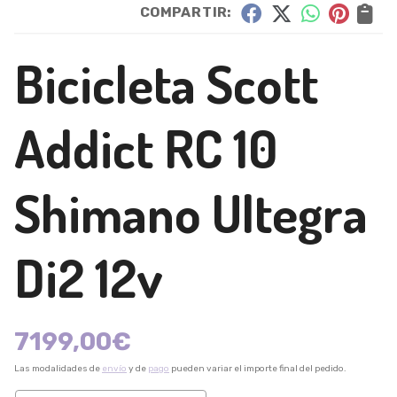
COMPARTIR:
Bicicleta Scott
Addict RC 10
Shimano Ultegra
Di2 12v
7199,00
€
Las modalidades de
envío
y de
pago
pueden variar el importe final del pedido.