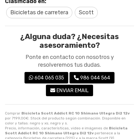
Clasificado en:
Bicicletas de carretera
Scott
¿Alguna duda? ¿Necesitas
asesoramiento?
Ponte en contacto con nosotros y
resolveremos tus dudas.
604 065 035
986 044 564
ENVIAR EMAIL
Comprar
Bicicleta Scott Addict RC 10 Shimano Ultegra Di2 12v
por
7199,00
€
. Stock del producto según combinación. Disponible en
color y tallas: negro y xs; negro y s.
Precio, información, características, video e imágenes de
Bicicleta
Scott Addict RC 10 Shimano Ultegra Di2 12v
pertenece a la
categoría
Bicicletas de carretera
(225) y a la marca
Scott
(9).