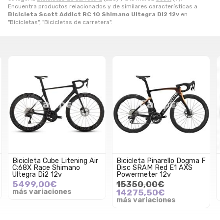
Encuentra productos relacionados y de similares características a
Bicicleta Scott Addict RC 10 Shimano Ultegra Di2 12v
en
"Bicicletas", "Bicicletas de carretera".
Bicicleta Cube Litening Air
Bicicleta Pinarello Dogma F
C:68X Race Shimano
Disc SRAM Red E1 AXS
Ultegra Di2 12v
Powermeter 12v
5499,00€
15350,00€
más variaciones
14275,50€
más variaciones