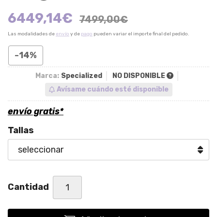
6449,14
€
7499,00
€
Las modalidades de
envío
y de
pago
pueden variar el importe final del pedido.
-14%
Marca:
Specialized
NO DISPONIBLE
Avísame cuándo esté disponible
envío gratis*
Tallas
Cantidad