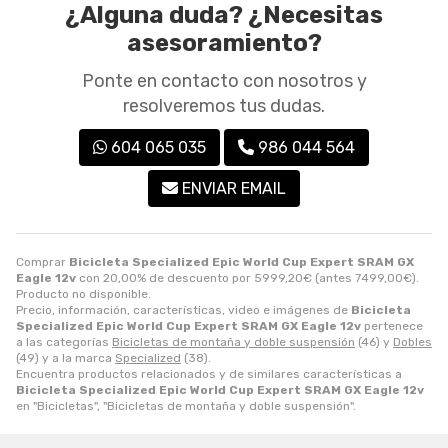
¿Alguna duda? ¿Necesitas
asesoramiento?
Ponte en contacto con nosotros y
resolveremos tus dudas.
604 065 035
986 044 564
ENVIAR EMAIL
Comprar
Bicicleta Specialized Epic World Cup Expert SRAM GX
Eagle 12v
con 20,00% de descuento por
5999,20
€
(antes
7499,00
€
).
Producto no disponible.
Precio, información, características, video e imágenes de
Bicicleta
Specialized Epic World Cup Expert SRAM GX Eagle 12v
pertenece
a las categorías
Bicicletas de montaña y doble suspensión
(46) y
Dobles
(49) y a la marca
Specialized
(38).
Encuentra productos relacionados y de similares características a
Bicicleta Specialized Epic World Cup Expert SRAM GX Eagle 12v
en "Bicicletas", "Bicicletas de montaña y doble suspensión".