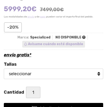
5999,20
€
7499,00
€
Las modalidades de
envío
y de
pago
pueden variar el importe final del pedido.
-20%
Marca:
Specialized
NO DISPONIBLE
Avísame cuándo esté disponible
envío gratis*
Tallas
Cantidad