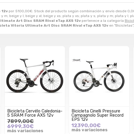
 12v
por
5100,00
€
. Stock del producto según combinación y envío desde
0,0
 m; beige y l; beige y xl; beige y xs; plata y xs; plata y s; plata y m; plata y l; pla
Ultimate Art Disc SRAM Rival eTap AXS 12v
pertenece a la categoría
Bicic
cleta Vitoria Ultimate Art Disc SRAM Rival eTap AXS 12v
en "Bicicletas"
Bicicleta Cervélo Caledonia-
Bicicleta Cinelli Pressure
5 SRAM Force AXS 12v
Campagnolo Super Record
EPS 12v
7899,00€
12390,00€
6999,30€
más variaciones
más variaciones