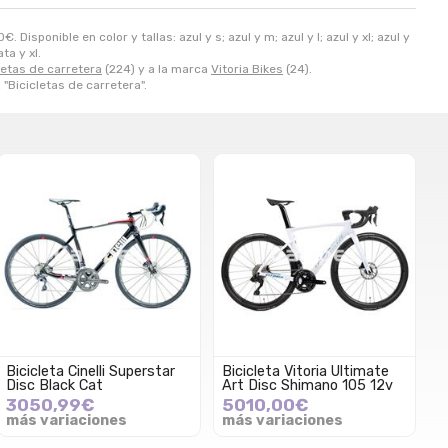
0
€
. Disponible en color y tallas: azul y s; azul y m; azul y l; azul y xl; azul y
ta y xl.
letas de carretera
(224) y a la marca
Vitoria Bikes
(24).
, "Bicicletas de carretera".
Bicicleta Cinelli Superstar
Bicicleta Vitoria Ultimate
Disc Black Cat
Art Disc Shimano 105 12v
3050,99€
5010,00€
más variaciones
más variaciones