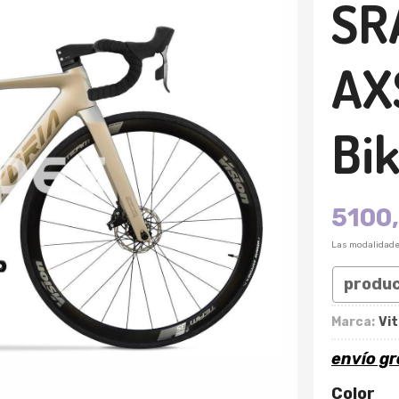
SR
AX
Bik
5100
Las modalidad
produ
Marca:
Vit
envío gr
Color