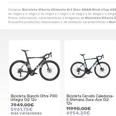
Comprar
Bicicleta Vitoria Ultimate Art Disc SRAM Rival eTap AXS
xs; negro y s; negro y m; negro y l; negro y xl; negro y xs; beige y s; beige y
Precio, información, características e imágenes de
Bicicleta Vitoria 
Encuentra productos relacionados y de similares características a
Bici
Bicicleta Bianchi Oltre PRO
Bicicleta Cervélo Caledonia-
Ultegra Di2 12v
5 Shimano Dura-Ace Di2
12v
7949,00€
11990,00€
5961,75€
6954,20€
más variaciones