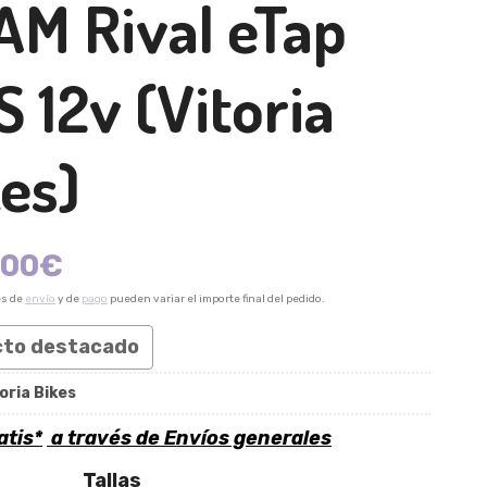
AM Rival eTap
S 12v
(Vitoria
es)
,00
€
es de
envío
y de
pago
pueden variar el importe final del pedido.
cto destacado
oria Bikes
atis*
a través de
Envíos generales
Tallas