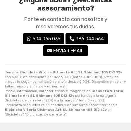
¿Alguna duda? ¿Necesitas
asesoramiento?
Ponte en contacto con nosotros y
resolveremos tus dudas.
604 065 035
986 044 564
ENVIAR EMAIL
Comprar
Bicicleta Vitoria Ultimate Art SL Shimano 105 Di2 12v
con 5,00% de descuento por
4636,00
€
(antes
4880,00
€
). Stock del
producto según combinación y envío desde
0,00
€
. Disponible en color y
tallas: negro y s; negro y m; negro y l.
Precio, información, características e imágenes de
Bicicleta Vitoria
Ultimate Art SL Shimano 105 Di2 12v
pertenece a la categoría
Bicicletas de carretera
(224) y a la marca
Vitoria Bikes
(24).
Encuentra productos relacionados y de similares características a
Bicicleta Vitoria Ultimate Art SL Shimano 105 Di2 12v
en
"Bicicletas", "Bicicletas de carretera".