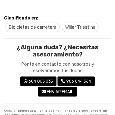
Clasificado en:
Bicicletas de carretera
Wilier Triestina
¿Alguna duda? ¿Necesitas
asesoramiento?
Ponte en contacto con nosotros y
resolveremos tus dudas.
604 065 035
986 044 564
ENVIAR EMAIL
Comprar
Bicicleta Wilier Triestina Filante SL SRAM Force eTap
AXS 12v
en oferta por
5999,00
€
(antes
7000,00
€
). Producto en stock.