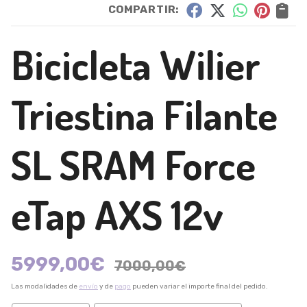
COMPARTIR:
Bicicleta Wilier
Triestina Filante
SL SRAM Force
eTap AXS 12v
5999,00
€
7000,00
€
Las modalidades de
envío
y de
pago
pueden variar el importe final del pedido.