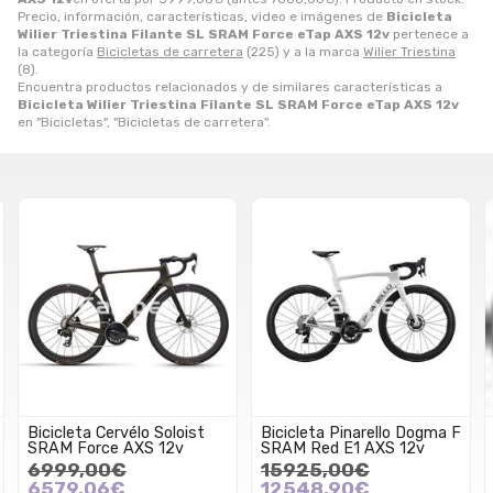
Precio, información, características, video e imágenes de
Bicicleta
Wilier Triestina Filante SL SRAM Force eTap AXS 12v
pertenece a
la categoría
Bicicletas de carretera
(225) y a la marca
Wilier Triestina
(8).
Encuentra productos relacionados y de similares características a
Bicicleta Wilier Triestina Filante SL SRAM Force eTap AXS 12v
en "Bicicletas", "Bicicletas de carretera".
Bicicleta Cervélo Soloist
Bicicleta Pinarello Dogma F
SRAM Force AXS 12v
SRAM Red E1 AXS 12v
6999,00€
15925,00€
6579,06€
12548,90€