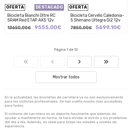
OFERTA
DESTACADO
OFERTA
Bicicleta Bianchi Oltre RC
Bicicleta Cervélo Caledonia-
SRAM Red ETAP AXS 12v
5 Shimano Ultegra Di2 12v
9555,00€
5699,10€
13650,00€
7850,00€
Página 1 de 12
Mostrar todos
En la actualidad, las bicicletas de carretera ya no son exclusivamente
para los ciclistas profesionales. Se han vuelto mucho más accesibles
para todos.
El ciclismo de carretera es un deporte fascinante que además de
ayudar a mantenerte en forma, te hará olvidar el estrés y los problemas
del día a día. Además, es ideal para todas las edades y niveles de
experiencia.