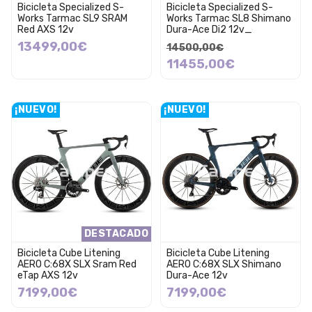
Bicicleta Specialized S-
Bicicleta Specialized S-
Works Tarmac SL9 SRAM
Works Tarmac SL8 Shimano
Red AXS 12v
Dura-Ace Di2 12v_
13499,00€
14500,00€
11455,00€
¡NUEVO!
¡NUEVO!
DESTACADO
Bicicleta Cube Litening
Bicicleta Cube Litening
AERO C:68X SLX Sram Red
AERO C:68X SLX Shimano
eTap AXS 12v
Dura-Ace 12v
7199,00€
7199,00€