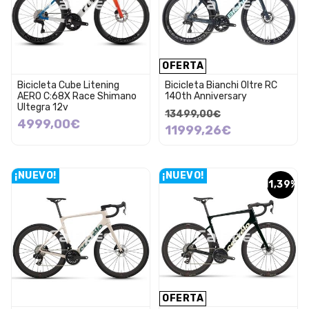
OFERTA
Bicicleta Cube Litening
Bicicleta Bianchi Oltre RC
AERO C:68X Race Shimano
140th Anniversary
Ultegra 12v
13499,00€
4999,00€
11999,26€
¡NUEVO!
¡NUEVO!
11,39%
OFERTA