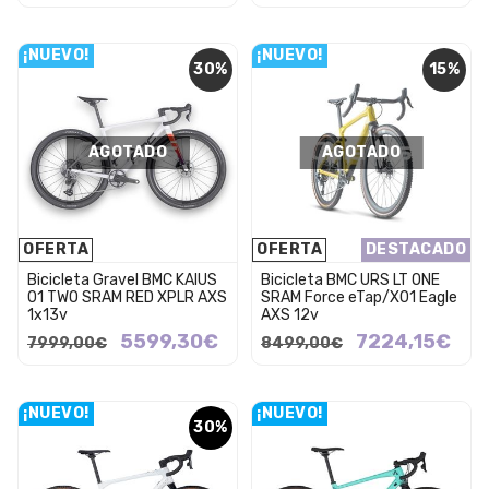
¡NUEVO!
¡NUEVO!
30%
15%
AGOTADO
AGOTADO
OFERTA
OFERTA
DESTACADO
Bicicleta Gravel BMC KAIUS
Bicicleta BMC URS LT ONE
01 TWO SRAM RED XPLR AXS
SRAM Force eTap/X01 Eagle
1x13v
AXS 12v
5599,30€
7224,15€
7999,00€
8499,00€
¡NUEVO!
¡NUEVO!
30%