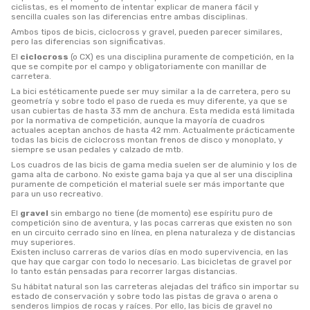
ciclistas, es el momento de intentar explicar de manera fácil y
sencilla cuales son las diferencias entre ambas disciplinas.
Ambos tipos de bicis, ciclocross y gravel, pueden parecer similares,
pero las diferencias son significativas.
El
ciclocross
(o CX) es una disciplina puramente de competición, en la
que se compite por el campo y obligatoriamente con manillar de
carretera.
La bici estéticamente puede ser muy similar a la de carretera, pero su
geometría y sobre todo el paso de rueda es muy diferente, ya que se
usan cubiertas de hasta 33 mm de anchura. Esta medida está limitada
por la normativa de competición, aunque la mayoría de cuadros
actuales aceptan anchos de hasta 42 mm. Actualmente prácticamente
todas las bicis de ciclocross montan frenos de disco y monoplato, y
siempre se usan pedales y calzado de mtb.
Los cuadros de las bicis de gama media suelen ser de aluminio y los de
gama alta de carbono. No existe gama baja ya que al ser una disciplina
puramente de competición el material suele ser más importante que
para un uso recreativo.
El
gravel
sin embargo no tiene (de momento) ese espíritu puro de
competición sino de aventura, y las pocas carreras que existen no son
en un circuito cerrado sino en línea, en plena naturaleza y de distancias
muy superiores.
Existen incluso carreras de varios días en modo supervivencia, en las
que hay que cargar con todo lo necesario. Las bicicletas de gravel por
lo tanto están pensadas para recorrer largas distancias.
Su hábitat natural son las carreteras alejadas del tráfico sin importar su
estado de conservación y sobre todo las pistas de grava o arena o
senderos limpios de rocas y raíces. Por ello, las bicis de gravel no