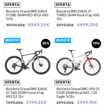
OFERTA
OFERTA
Bicicleta Gravel BMC KAIUS
Bicicleta BMC KAIUS 01
01 ONE SRAM RED XPLR AXS
THREE SRAM Rival eTap AXS
1x13
12v
8249,25€
4499,25€
10999,00€
5999,00€
¡NUEVO!
¡NUEVO!
35%
10%
OFERTA
OFERTA
Bicicleta Gravel BMC KAIUS
Bicicleta Gravel BMC URS 01
01 TWO SRAM Force eTap
FOUR SRAM Rival AXS / GX
AXS D2 12v
Eagle 1x12v
5199,35€
5399,10€
7999,00€
5999,00€