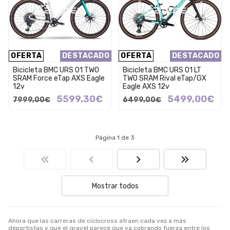
OFERTA
DESTACADO
OFERTA
DESTACADO
Bicicleta BMC URS 01 TWO
Bicicleta BMC URS 01 LT
SRAM Force eTap AXS Eagle
TWO SRAM Rival eTap/GX
12v
Eagle AXS 12v
5599,30€
5499,00€
7999,00€
6499,00€
Página 1 de 3
Mostrar todos
Ahora que las carreras de ciclocross atraen cada vez a más
deportistas y que el gravel parece que va cobrando fuerza entre los