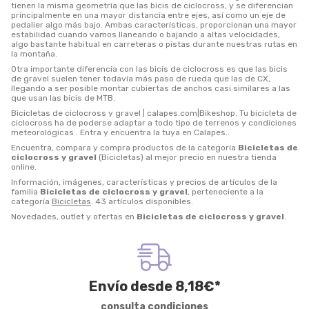
tienen la misma geometría que las bicis de ciclocross, y se diferencian
principalmente en una mayor distancia entre ejes, así como un eje de
pedalier algo más bajo. Ambas características, proporcionan una mayor
estabilidad cuando vamos llaneando o bajando a altas velocidades,
algo bastante habitual en carreteras o pistas durante nuestras rutas en
la montaña.
Otra importante diferencia con las bicis de ciclocross es que las bicis
de gravel suelen tener todavía más paso de rueda que las de CX,
llegando a ser posible montar cubiertas de anchos casi similares a las
que usan las bicis de MTB.
Bicicletas de ciclocross y gravel | calapes.com|Bikeshop. Tu bicicleta de
ciclocross ha de poderse adaptar a todo tipo de terrenos y condiciones
meteorológicas . Entra y encuentra la tuya en Calapes..
Encuentra, compara y compra productos de la categoría
Bicicletas de
ciclocross y gravel
(Bicicletas) al mejor precio en nuestra tienda
online.
Información, imágenes, características y precios de artículos de la
familia
Bicicletas de ciclocross y gravel
, perteneciente a la
categoría
Bicicletas
. 43 artículos disponibles.
Novedades, outlet y ofertas en
Bicicletas de ciclocross y gravel
.
Envío desde
8,18
€
*
consulta condiciones