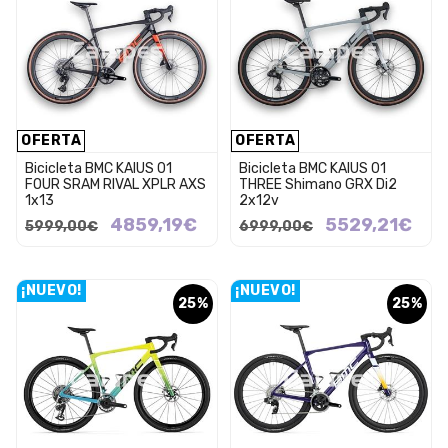
OFERTA
OFERTA
Bicicleta BMC KAIUS 01
Bicicleta BMC KAIUS 01
FOUR SRAM RIVAL XPLR AXS
THREE Shimano GRX Di2
1x13
2x12v
4859,19€
5529,21€
5999,00€
6999,00€
¡NUEVO!
¡NUEVO!
25%
25%