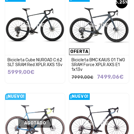
6,25%
OFERTA
Bicicleta Cube NUROAD C:62
Bicicleta BMC KAIUS 01 TWO
SLT SRAM Red XPLR AXS 13v
SRAM Force XPLR AXS E1
1x13v
5999,00€
7499,06€
7999,00€
¡NUEVO!
¡NUEVO!
AGOTADO