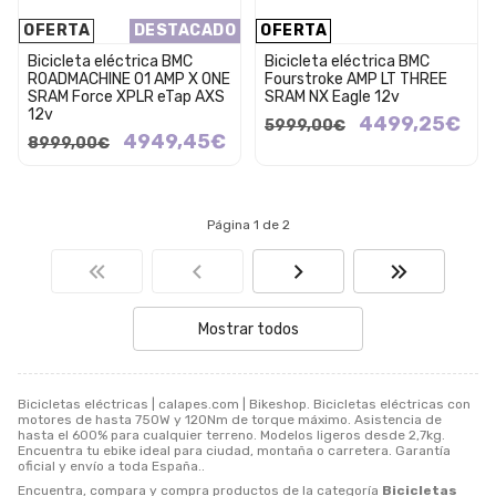
OFERTA
DESTACADO
OFERTA
Bicicleta eléctrica BMC
Bicicleta eléctrica BMC
ROADMACHINE 01 AMP X ONE
Fourstroke AMP LT THREE
SRAM Force XPLR eTap AXS
SRAM NX Eagle 12v
12v
4499,25€
5999,00€
4949,45€
8999,00€
Página 1 de 2
Mostrar todos
Bicicletas eléctricas | calapes.com | Bikeshop. Bicicletas eléctricas con
motores de hasta 750W y 120Nm de torque máximo. Asistencia de
hasta el 600% para cualquier terreno. Modelos ligeros desde 2,7kg.
Encuentra tu ebike ideal para ciudad, montaña o carretera. Garantía
oficial y envío a toda España..
Encuentra, compara y compra productos de la categoría
Bicicletas