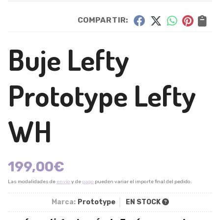
COMPARTIR:
Buje Lefty
Prototype Lefty
WH
199,00
€
Las modalidades de
envío
y de
pago
pueden variar el importe final del pedido.
Marca:
Prototype
EN STOCK