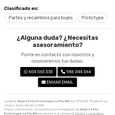
Clasificado en:
Partes y recambios para bujes
Prototype
¿Alguna duda? ¿Necesitas
asesoramiento?
Ponte en contacto con nosotros y
resolveremos tus dudas.
604 065 035
986 044 564
ENVIAR EMAIL
Comprar
Buje Lefty Prototype Lefty WH
por
199,00
€
. Producto en
stock y envío desde
0,00
€
.
Precio, información, características e imágenes de
Buje Lefty
Prototype Lefty WH
pertenece a la categoría
Partes y recambios