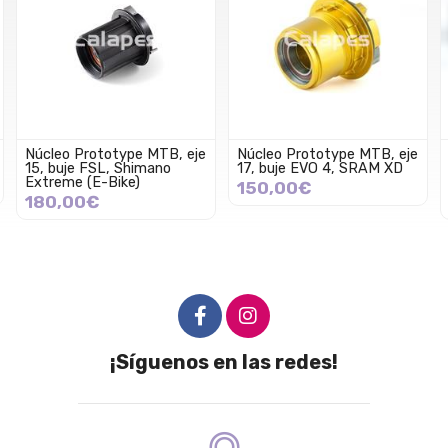
Núcleo Prototype MTB, eje
Radios Prototype PSR
17, buje EVO 4, SRAM XD
Wing 2.0 - 14G - SP - Ti
Rainbow (32 unidades)
150,00€
190,00€
¡Síguenos en las redes!