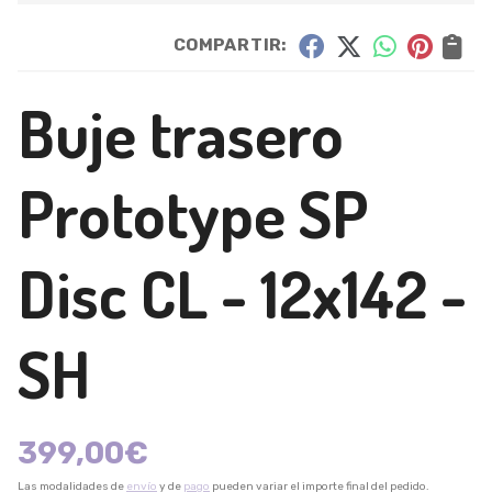
COMPARTIR:
Buje trasero
Prototype SP
Disc CL - 12x142 -
SH
399,00
€
Las modalidades de
envío
y de
pago
pueden variar el importe final del pedido.