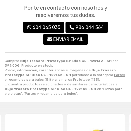
Ponte en contacto con nosotros y
resolveremos tus dudas.
604 065 035
986 044 564
ENVIAR EMAIL
Comprar
Buje trasero Prototype SP Disc CL - 12x142 - SH
por
399,00
€
. Producto en stock.
Precio, información, características e imágenes de
Buje trasero
Prototype SP Disc CL - 12x142 - SH
pertenece a la categoría
Partes
y recambios para bujes
(51) y a la marca
Prototype
(135).
Encuentra productos relacionados y de similares características a
Buje trasero Prototype SP Disc CL - 12x142 - SH
en "Piezas para
bicicletas", "Partes y recambios para bujes".