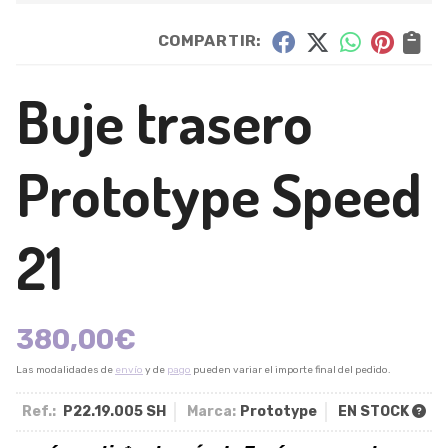
COMPARTIR:
Buje trasero
Prototype Speed
21
380,00
€
Las modalidades de
envío
y de
pago
pueden variar el importe final del pedido.
Ref.:
P22.19.005 SH
Marca:
Prototype
EN STOCK