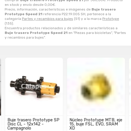
Comprar
Buje trasero Prototype Speed 21
por
380,00
€
. Producto
en stock y envío desde
0,00
€
.
Precio, información, características e imágenes de
Buje trasero
Prototype Speed 21
referencia P22.19.005 SH, pertenece a la
categoría
Partes y recambios para bujes
(51) y a la marca
Prototype
(135).
Encuentra productos relacionados y de similares características a
Buje trasero Prototype Speed 21
en "Piezas para bicicletas", "Partes
y recambios para bujes".
Buje trasero Prototype SP
Núcleo Prototype MTB, eje
Disc CL - 12x142 -
15, buje FSL, EVO, SRAM
Campagnolo
XD