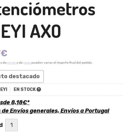
tenciómetros
GEYI AXO
7
€
es de
envío
y de
pago
pueden variar el importe final del pedido.
cto destacado
EYI
EN STOCK
esde
8,18
€
*
s de
Envíos generales, Envíos a Portugal
d