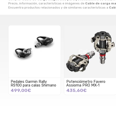
Precio, información, características e imágenes de
Cable de carga m
Encuentra productos relacionados y de similares características a
Cab
Pedales Garmin Rally
Potenciómetro Favero
RS100 para calas Shimano
Assioma PRO MX-1
499,00€
435,60€