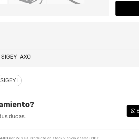
 SIGEYI AXO
SIGEYI
ramiento?
tus dudas.
 AXO
por
26,97
€
. Producto en stock y envío desde
8,18
€
.