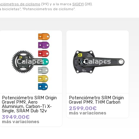
ciómetros de ciclismo
(99) y a la marca
SIGEYI
(28).
 bicicletas", "Potenciómetros de ciclismo".
Potenciómetro SRM Origin
Potenciómetro SRM Origin
Gravel PM9, Aero
Gravel PM9, THM Carbon
Aluminium, Carbon-Ti X-
2599,00€
Single, SRAM Dub 12v
más variaciones
3949,00€
más variaciones