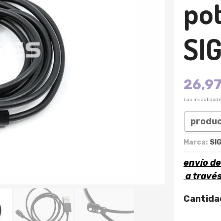
po
SI
26,9
Las modalidad
produ
Marca:
SIG
envío d
a travé
Cantida