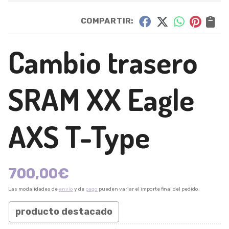
COMPARTIR:
Cambio trasero
SRAM XX Eagle
AXS T-Type
700,00
€
Las modalidades de
envío
y de
pago
pueden variar el importe final del pedido.
producto destacado