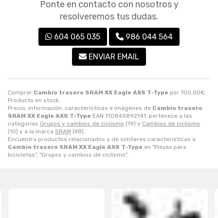
Ponte en contacto con nosotros y
resolveremos tus dudas.
604 065 035
986 044 564
ENVIAR EMAIL
Comprar
Cambio trasero SRAM XX Eagle AXS T-Type
por
700,00
€
.
Producto en stock.
Precio, información, características e imágenes de
Cambio trasero
SRAM XX Eagle AXS T-Type
EAN 710845892141, pertenece a las
categorías
Grupos y cambios de ciclismo
(19) y
Cambios de ciclismo
(10) y a la marca
SRAM
(48).
Encuentra productos relacionados y de similares características a
Cambio trasero SRAM XX Eagle AXS T-Type
en "Piezas para
bicicletas", "Grupos y cambios de ciclismo".