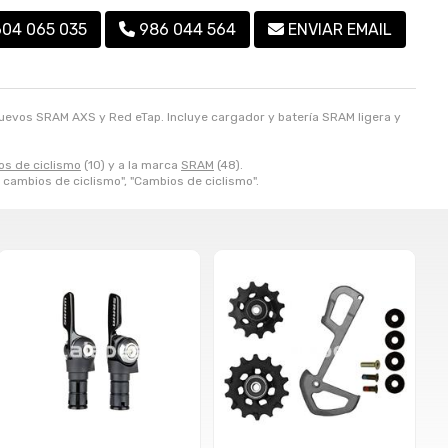
604 065 035
986 044 564
ENVIAR EMAIL
uevos SRAM AXS y Red eTap. Incluye cargador y batería SRAM ligera y
s de ciclismo
(10) y a la marca
SRAM
(48).
y cambios de ciclismo", "Cambios de ciclismo".