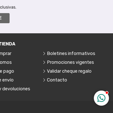
clusivas.
E
TIENDA
mprar
Boletines informativos
somos
Promociones vigentes
e pago
Validar cheque regalo
e envío
Contacto
y devoluciones