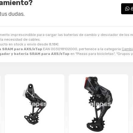
ramiento?
tus dudas.
ento imprescindible para cargar las baterías de cambio y desviador de los n
 la necesidad de cables.
ducto en stock y envío desde
8,18
€
.
ía SRAM para AXS/eTap
EAN 003018102000, pertenece a la categoría
Cambio
gador y batería SRAM para AXS/eTap
en "Piezas para bicicletas", "Grupos 