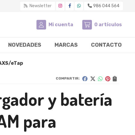
Newsletter
986 044 564
Mi cuenta
0
artículos
NOVEDADES
MARCAS
CONTACTO
 AXS/eTap
COMPARTIR:
gador y batería
AM para