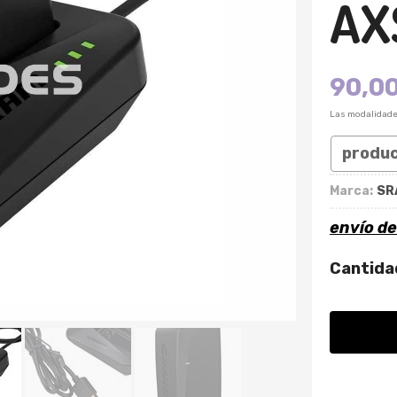
AX
90,0
Las modalidad
produ
Marca:
SR
envío d
Cantida