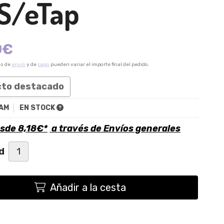
S/eTap
0
€
es de
envío
y de
pago
pueden variar el importe final del pedido.
cto destacado
AM
EN STOCK
esde
8,18
€
*
a través de
Envíos generales
d
Añadir a la cesta