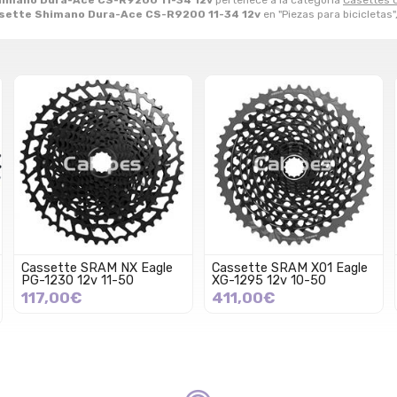
imano Dura-Ace CS-R9200 11-34 12v
pertenece a la categoría
Casettes d
sette Shimano Dura-Ace CS-R9200 11-34 12v
en "Piezas para bicicletas"
Cassette SRAM NX Eagle
Cassette SRAM X01 Eagle
PG-1230 12v 11-50
XG-1295 12v 10-50
117,00€
411,00€