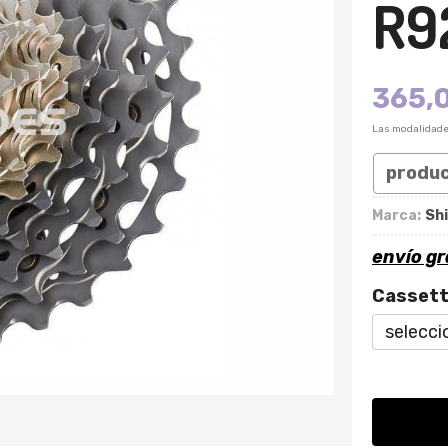
R9
365,
Las modalidad
produ
Marca:
Sh
envío gr
Casset