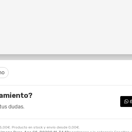
no
ramiento?
tus dudas.
5,00
€
. Producto en stock y envío desde
0,00
€
.