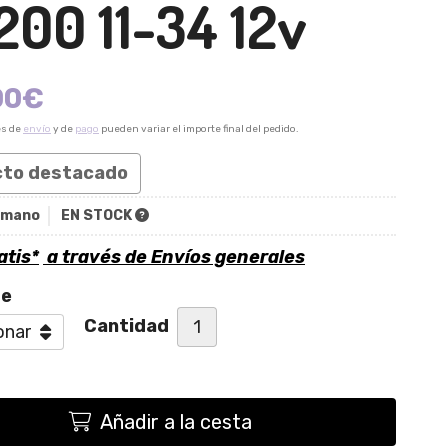
200 11-34 12v
00
€
es de
envío
y de
pago
pueden variar el importe final del pedido.
cto destacado
imano
EN STOCK
atis*
a través de
Envíos generales
te
Cantidad
Añadir a la cesta