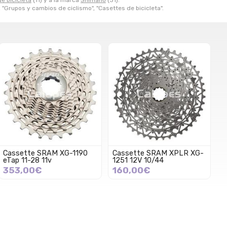
e bicicleta
(11) y a la marca
Shimano
(31).
, "Grupos y cambios de ciclismo", "Casettes de bicicleta".
Cassette SRAM XG-1190
Cassette SRAM XPLR XG-
eTap 11-28 11v
1251 12V 10/44
353,00€
160,00€