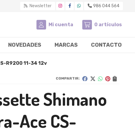
Newsletter
986 044 564
Mi cuenta
0
artículos
NOVEDADES
MARCAS
CONTACTO
CS-R9200 11-34 12v
COMPARTIR:
ssette Shimano
ra-Ace CS-