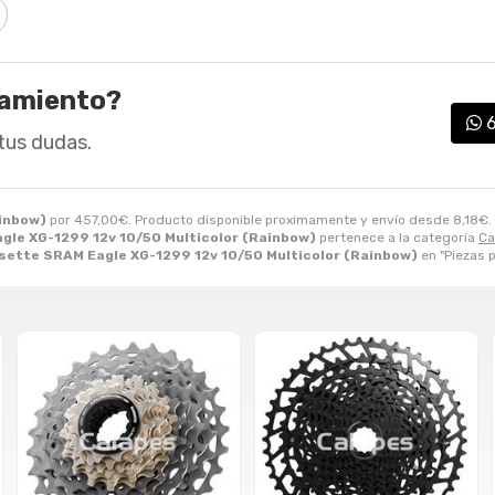
ramiento?
tus dudas.
ainbow)
por
457,00
€
. Producto disponible proximamente y envío desde
8,18
€
.
le XG-1299 12v 10/50 Multicolor (Rainbow)
pertenece a la categoría
Ca
sette SRAM Eagle XG-1299 12v 10/50 Multicolor (Rainbow)
en "Piezas p