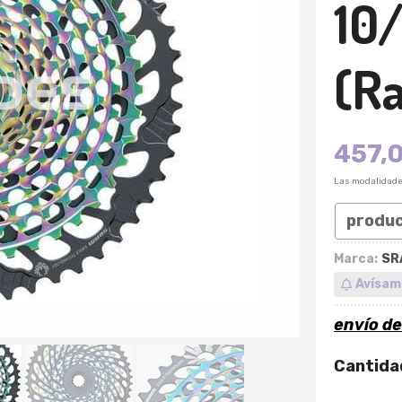
10/
(R
457,
Las modalidad
produ
Marca:
SR
Avísam
envío d
Cantida