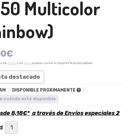
50 Multicolor
ainbow)
00
€
es de
envío
y de
pago
pueden variar el importe final del pedido.
cto destacado
AM
DISPONIBLE PROXIMAMENTE
e cuándo esté disponible
esde
8,18
€
*
a través de
Envíos especiales 2
d