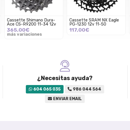
Cassette Shimano Dura-
Cassette SRAM NX Eagle
Ace CS-R9200 11-34 12v
PG-1230 12v 11-50
365,00€
117,00€
más variaciones
¿Necesitas ayuda?
604 065 035
986 044 564
ENVIAR EMAIL