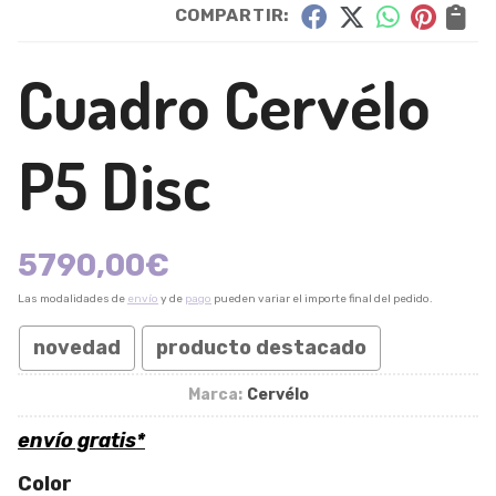
COMPARTIR:
Cuadro Cervélo
P5 Disc
5790,00
€
Las modalidades de
envío
y de
pago
pueden variar el importe final del pedido.
novedad
producto destacado
Marca:
Cervélo
envío gratis*
Color