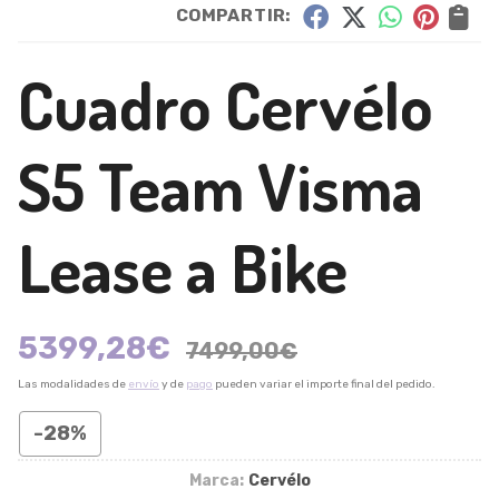
COMPARTIR:
Cuadro Cervélo
S5 Team Visma
Lease a Bike
5399,28
€
7499,00
€
Las modalidades de
envío
y de
pago
pueden variar el importe final del pedido.
-28%
Marca:
Cervélo