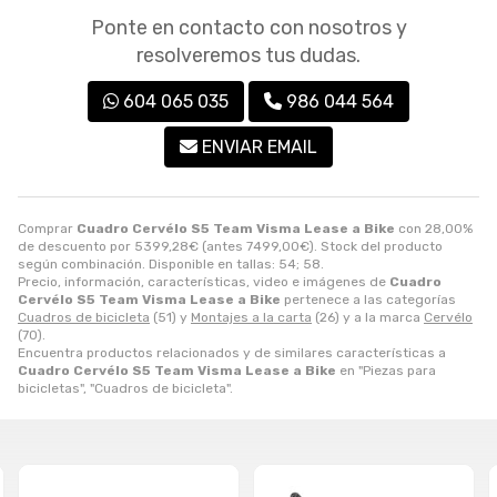
Ponte en contacto con nosotros y
resolveremos tus dudas.
604 065 035
986 044 564
ENVIAR EMAIL
Comprar
Cuadro Cervélo S5 Team Visma Lease a Bike
con 28,00%
de descuento por
5399,28
€
(antes
7499,00
€
). Stock del producto
según combinación. Disponible en tallas: 54; 58.
Precio, información, características, video e imágenes de
Cuadro
Cervélo S5 Team Visma Lease a Bike
pertenece a las categorías
Cuadros de bicicleta
(51) y
Montajes a la carta
(26) y a la marca
Cervélo
(70).
Encuentra productos relacionados y de similares características a
Cuadro Cervélo S5 Team Visma Lease a Bike
en "Piezas para
bicicletas", "Cuadros de bicicleta".