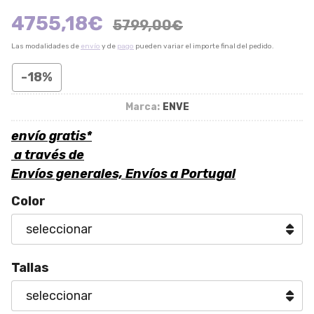
4755,18
€
5799,00
€
Las modalidades de
envío
y de
pago
pueden variar el importe final del pedido.
-18%
Marca:
ENVE
envío gratis*
a través de
Envíos generales, Envíos a Portugal
Color
Tallas