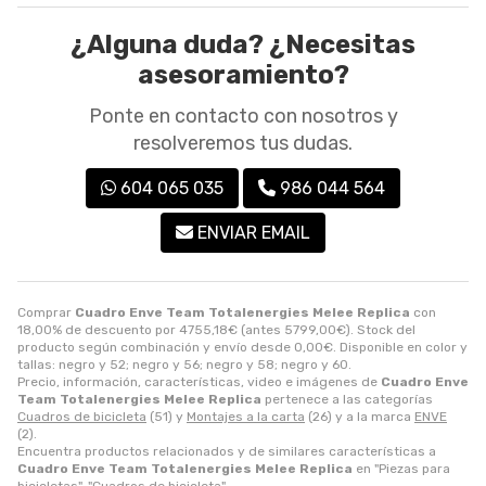
¿Alguna duda? ¿Necesitas
asesoramiento?
Ponte en contacto con nosotros y
resolveremos tus dudas.
604 065 035
986 044 564
ENVIAR EMAIL
Comprar
Cuadro Enve Team Totalenergies Melee Replica
con
18,00% de descuento por
4755,18
€
(antes
5799,00
€
). Stock del
producto según combinación y envío desde
0,00
€
. Disponible en color y
tallas: negro y 52; negro y 56; negro y 58; negro y 60.
Precio, información, características, video e imágenes de
Cuadro Enve
Team Totalenergies Melee Replica
pertenece a las categorías
Cuadros de bicicleta
(51) y
Montajes a la carta
(26) y a la marca
ENVE
(2).
Encuentra productos relacionados y de similares características a
Cuadro Enve Team Totalenergies Melee Replica
en "Piezas para