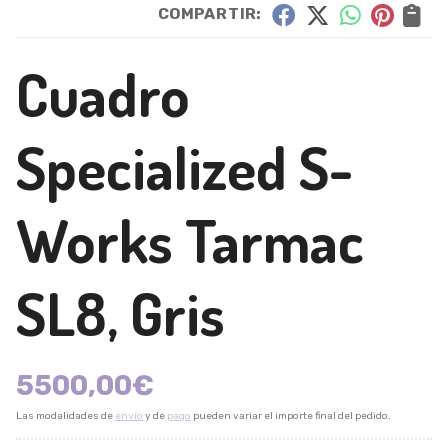
COMPARTIR:
Cuadro
Specialized S-
Works Tarmac
SL8, Gris
5500,00
€
Las modalidades de
envío
y de
pago
pueden variar el importe final del pedido.