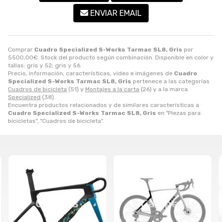
ENVIAR EMAIL
Comprar
Cuadro Specialized S-Works Tarmac SL8, Gris
por
5500,00
€
. Stock del producto según combinación. Disponible en color y
tallas: gris y 52; gris y 56.
Precio, información, características, video e imágenes de
Cuadro
Specialized S-Works Tarmac SL8, Gris
pertenece a las categorías
Cuadros de bicicleta
(51) y
Montajes a la carta
(26) y a la marca
Specialized
(38).
Encuentra productos relacionados y de similares características a
Cuadro Specialized S-Works Tarmac SL8, Gris
en "Piezas para
bicicletas", "Cuadros de bicicleta".