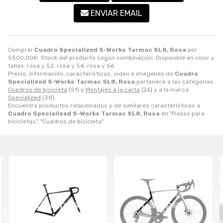
ENVIAR EMAIL
Comprar
Cuadro Specialized S-Works Tarmac SL8, Rosa
por
5500,00
€
. Stock del producto según combinación. Disponible en color y
tallas: rosa y 52; rosa y 54; rosa y 56.
Precio, información, características, video e imágenes de
Cuadro
Specialized S-Works Tarmac SL8, Rosa
pertenece a las categorías
Cuadros de bicicleta
(51) y
Montajes a la carta
(26) y a la marca
Specialized
(38).
Encuentra productos relacionados y de similares características a
Cuadro Specialized S-Works Tarmac SL8, Rosa
en "Piezas para
bicicletas", "Cuadros de bicicleta".