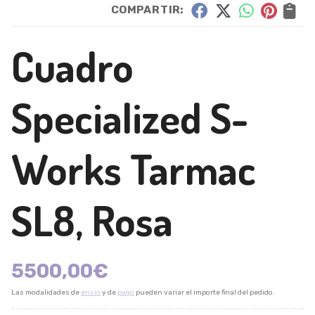
COMPARTIR:
Cuadro
Specialized S-
Works Tarmac
SL8, Rosa
5500,00
€
Las modalidades de
envío
y de
pago
pueden variar el importe final del pedido.