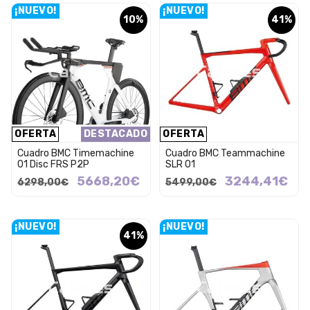
¡NUEVO!
¡NUEVO!
10%
41%
OFERTA
DESTACADO
OFERTA
Cuadro BMC Timemachine
Cuadro BMC Teammachine
01 Disc FRS P2P
SLR 01
5668,20€
3244,41€
6298,00€
5499,00€
¡NUEVO!
¡NUEVO!
41%