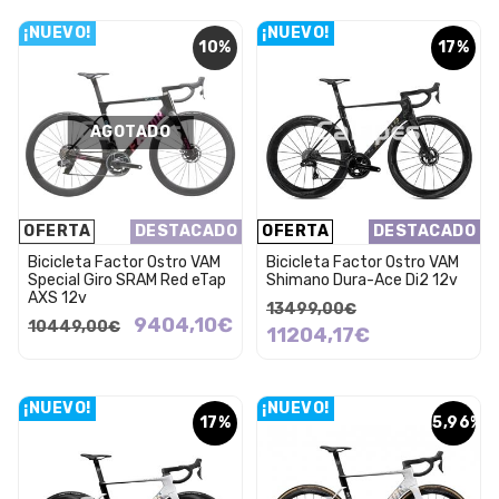
¡NUEVO!
¡NUEVO!
10%
17%
AGOTADO
OFERTA
DESTACADO
OFERTA
DESTACADO
Bicicleta Factor Ostro VAM
Bicicleta Factor Ostro VAM
Special Giro SRAM Red eTap
Shimano Dura-Ace Di2 12v
AXS 12v
13499,00€
9404,10€
10449,00€
11204,17€
¡NUEVO!
¡NUEVO!
17%
15,96%