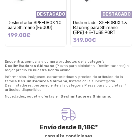
DESTACADO
DESTACADO
Deslimitador SPEEDBOX 1.0
Deslimitador SPEEDBOX 1.3
para Shimano (E6000)
B.Tuning para Shimano
(EP8) + E-TUBE PORT
199,00€
319,00€
Encuentra, compara y compra productos de la categoría
Deslimitadores Shimano
(Piezas para bicicletas | Deslimitadores) al
mejor precio en nuestra tienda online.
Información, imágenes, características y precios de artículos de la
familia
Deslimitadores Shimano
, listada en la subcategoría
Deslimitadores
, perteneciente a la categoría
Piezas para bicicletas
. 4
artículos disponibles.
Novedades, outlet y ofertas en
Deslimitadores Shimano
.
Envío desde
8,18
€
*
consulta condiciones