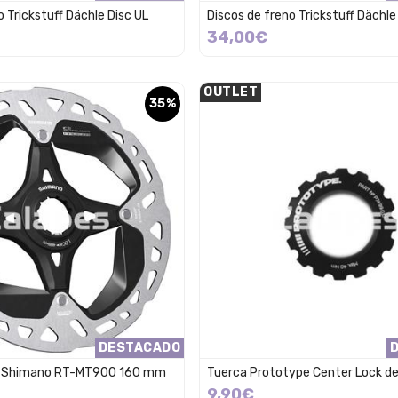
o Trickstuff Dächle Disc UL
Discos de freno Trickstuff Dächle
34,00€
OUTLET
35%
DESTACADO
no Shimano RT-MT900 160 mm
Tuerca Prototype Center Lock de
9,90€