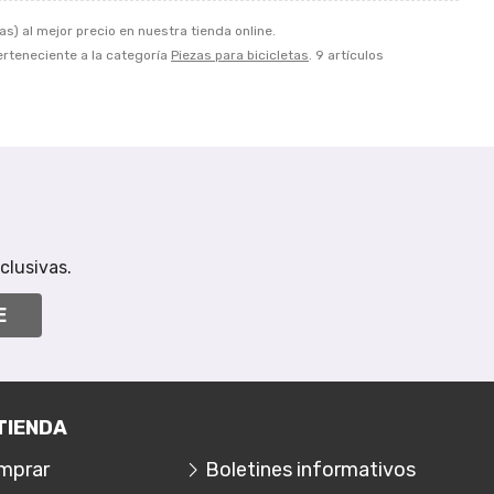
as) al mejor precio en nuestra tienda online.
perteneciente a la categoría
Piezas para bicicletas
. 9 artículos
clusivas.
E
TIENDA
mprar
Boletines informativos