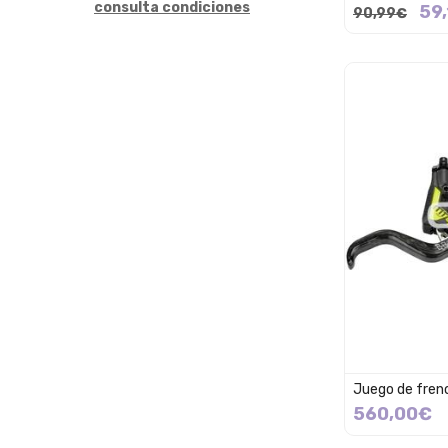
consulta condiciones
59
90,99€
Juego de fren
560,00€