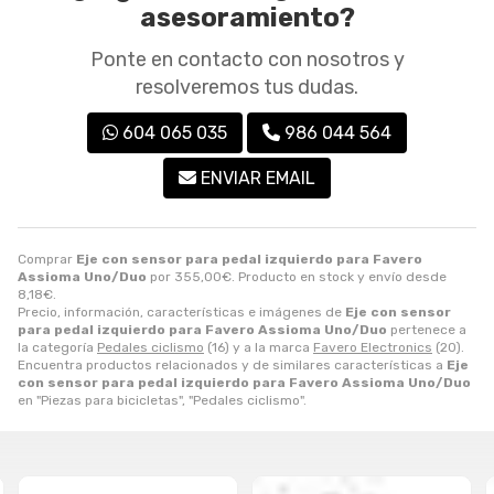
asesoramiento?
Ponte en contacto con nosotros y
resolveremos tus dudas.
604 065 035
986 044 564
ENVIAR EMAIL
Comprar
Eje con sensor para pedal izquierdo para Favero
Assioma Uno/Duo
por
355,00
€
. Producto en stock y envío desde
8,18
€
.
Precio, información, características e imágenes de
Eje con sensor
para pedal izquierdo para Favero Assioma Uno/Duo
pertenece a
la categoría
Pedales ciclismo
(16) y a la marca
Favero Electronics
(20).
Encuentra productos relacionados y de similares características a
Eje
con sensor para pedal izquierdo para Favero Assioma Uno/Duo
en "Piezas para bicicletas", "Pedales ciclismo".