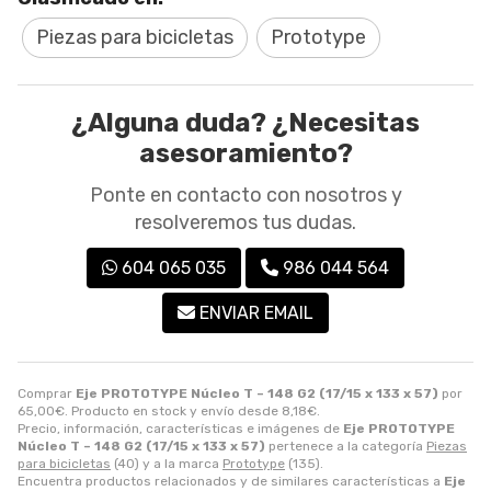
Piezas para bicicletas
Prototype
¿Alguna duda? ¿Necesitas
asesoramiento?
Ponte en contacto con nosotros y
resolveremos tus dudas.
604 065 035
986 044 564
ENVIAR EMAIL
Comprar
Eje PROTOTYPE Núcleo T – 148 G2 (17/15 x 133 x 57)
por
65,00
€
. Producto en stock y envío desde
8,18
€
.
Precio, información, características e imágenes de
Eje PROTOTYPE
Núcleo T – 148 G2 (17/15 x 133 x 57)
pertenece a la categoría
Piezas
para bicicletas
(40) y a la marca
Prototype
(135).
Encuentra productos relacionados y de similares características a
Eje