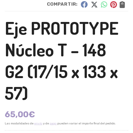
COMPARTIR:
Eje PROTOTYPE
Núcleo T – 148
G2 (17/15 x 133 x
57)
65,00
€
Las modalidades de
envío
y de
pago
pueden variar el importe final del pedido.