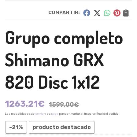
COMPARTIR:
Grupo completo
Shimano GRX
820 Disc 1x12
1263,21
€
1599,00
€
Las modalidades de
envío
y de
pago
pueden variar el importe final del pedido.
-21%
producto destacado