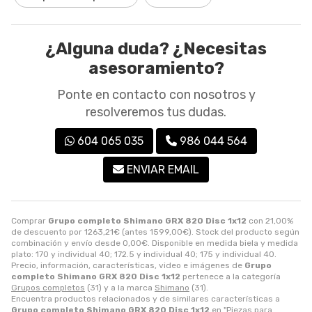
¿Alguna duda? ¿Necesitas
asesoramiento?
Ponte en contacto con nosotros y
resolveremos tus dudas.
604 065 035
986 044 564
ENVIAR EMAIL
Comprar
Grupo completo Shimano GRX 820 Disc 1x12
con 21,00%
de descuento por
1263,21
€
(antes
1599,00
€
). Stock del producto según
combinación y envío desde
0,00
€
. Disponible en medida biela y medida
plato: 170 y individual 40; 172.5 y individual 40; 175 y individual 40.
Precio, información, características, video e imágenes de
Grupo
completo Shimano GRX 820 Disc 1x12
pertenece a la categoría
Grupos completos
(31) y a la marca
Shimano
(31).
Encuentra productos relacionados y de similares características a
Grupo completo Shimano GRX 820 Disc 1x12
en "Piezas para