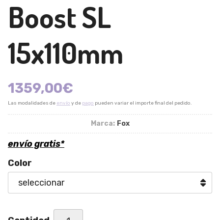
Boost SL
15x110mm
1359,00
€
Las modalidades de
envío
y de
pago
pueden variar el importe final del pedido.
Marca:
Fox
envío gratis*
Color