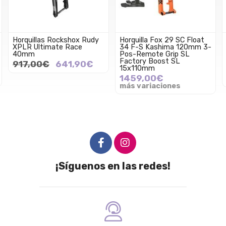
Horquillas Rockshox Rudy
Horquilla Fox 29 SC Float
XPLR Ultimate Race
34 F-S Kashima 120mm 3-
40mm
Pos-Remote Grip SL
Factory Boost SL
917,00€
641,90€
15x110mm
1459,00€
más variaciones
¡Síguenos en las redes!