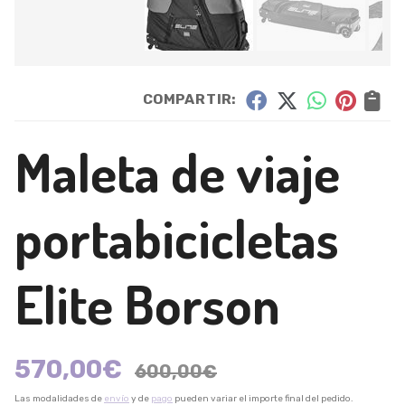
COMPARTIR:
Maleta de viaje
portabicicletas
Elite Borson
570,00
€
600,00
€
Las modalidades de
envío
y de
pago
pueden variar el importe final del pedido.