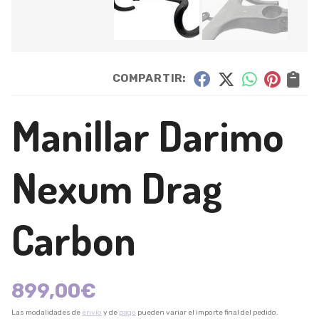
COMPARTIR:
Manillar Darimo
Nexum Drag
Carbon
899,00
€
Las modalidades de
envío
y de
pago
pueden variar el importe final del pedido.