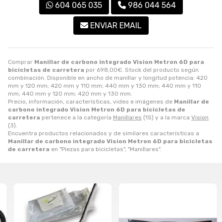
604 065 035
986 044 564
ENVIAR EMAIL
Comprar
Manillar de carbono integrado Vision Metron 6D para
bicicletas de carretera
por
698,00
€
. Stock del producto según
combinación. Disponible en ancho de manillar y longitud potencia: 420
mm y 120 mm; 420 mm y 110 mm; 440 mm y 130 mm; 440 mm y 110
mm; 440 mm y 120 mm; 420 mm y 130 mm.
Precio, información, características, video e imágenes de
Manillar de
carbono integrado Vision Metron 6D para bicicletas de
carretera
pertenece a la categoría
Manillares
(15) y a la marca
Vision
(3).
Encuentra productos relacionados y de similares características a
Manillar de carbono integrado Vision Metron 6D para bicicletas
de carretera
en "Piezas para bicicletas", "Manillares".