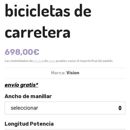
bicicletas de
carretera
698,00
€
Las modalidades de
envío
y de
pago
pueden variar el importe final del pedido.
Marca:
Vision
envío gratis*
Ancho de manillar
Longitud Potencia