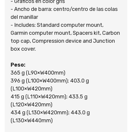
- Gráficos en color gris
- Ancho de barra: centro/centro de las colas
del manillar
- Includes: Standard computer mount,
Garmin computer mount, Spacers kit, Carbon
top cap, Compression device and Junction
box cover.
Peso:
365 g (L90×W400mm)
396 g (L100×W400mm); 403.0 g
(L100×W420mm)
415 g (L110×W420mm); 433.5 g
(L120×W420mm)
434 g (L130×W420mm); 443.0 g
(L130×W440mm)