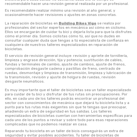
recomendable hacer una revisión general realizada por un profesional.
Es recomendable realizar mínimo una revisión al año general, y
ocasionalmente hacer revisiones o ajustes en zonas concretas.
La reparación de bicicletas en
Building Bikes Vigo
se realiza por
profesionales del sector expertos en mecánica así cómo en ciclismo.
Ellos se encargarán de cuidar tu bici y dejarla lista para que la disfrutes
cómo el primer día. Somos ciclistas cómo tú, así que no dudes en
consultar cualquier duda que tengas a tú especialista de confianza en
cualquiera de nuestros talleres especializados en reparación de
bicicletas.
El servicio de revisión general incluye: revisión y apriete de tornillería,
limpieza y engrase dirección, tija y potencia; sustitución de cables,
fundas y terminales de cambio, ajuste de cambios, ajuste de frenos,
comprobación desgaste cadena y pastillas de freno, centrado de
ruedas, desmontaje y limpieza de transmisión, limpieza y lubricación de
la transmisión, revisión y ajuste de holgura de ruedas, revisión
desgaste neumáticos.
Es muy importante que el taller de bicicletas sea un taller especializado
para cuidar de tu bici y disfrutar de tus rutas sin preocupaciones. Por
ello, en cada uno de los talleres podrás encontrar un profesional del
sector con conocimientos de mecánica que dejará tu bicicleta lista y a
punto para tus rutas más exigentes sin que te tengas que preocupar,
añadiendo un extra de seguridad en tus salidas. Los talleres
especializados de bicicletas cuentan con herramientas específicas para
cada uno de los puntos a revisar y sobre todo para esas reparaciones
complicadas que no podemos realizar en casa.
Reparando tu bicicleta en un taller de bicis conseguirás un extra de
seguridad y evitar posibles accidentes. Tu taller de bicicletas de