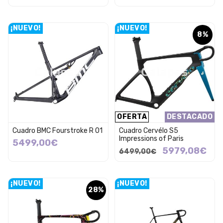
¡NUEVO!
¡NUEVO!
8%
OFERTA
DESTACADO
Cuadro BMC Fourstroke R 01
Cuadro Cervélo S5
Impressions of Paris
5499,00€
5979,08€
6499,00€
¡NUEVO!
¡NUEVO!
28%