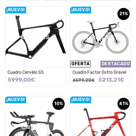
¡NUEVO!
¡NUEVO!
21%
OFERTA
DESTACADO
Cuadro Cervélo S5
Cuadro Factor Ostro Gravel
5999,00€
5213,21€
6599,00€
¡NUEVO!
¡NUEVO!
10%
41%