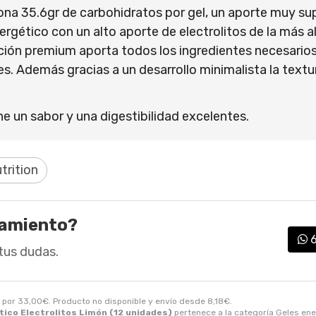
ona 35.6gr de carbohidratos por gel, un aporte muy sup
nergético con un alto aporte de electrolitos de la más 
ión premium aporta todos los ingredientes necesarios 
. Además gracias a un desarrollo minimalista la text
 un sabor y una digestibilidad excelentes.
trition
ramiento?
tus dudas.
por
33,00
€
. Producto no disponible y envío desde
8,18
€
.
tico Electrolitos Limón (12 unidades)
pertenece a la categoría
Geles ene