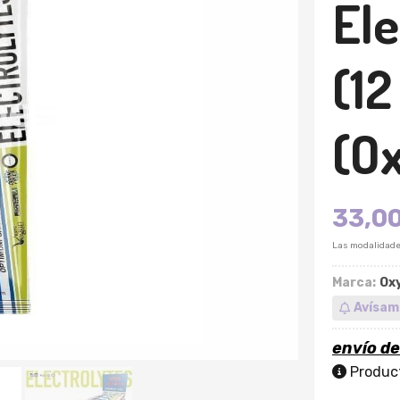
Ele
(12
(Ox
33,0
Las modalidad
Marca:
Oxy
Avísam
envío d
Product