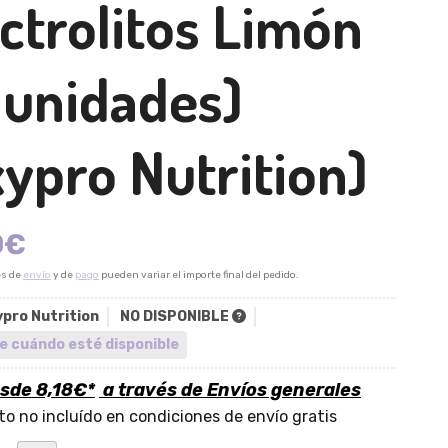
ctrolitos Limón
 unidades)
ypro Nutrition)
0
€
es de
envío
y de
pago
pueden variar el importe final del pedido.
pro Nutrition
NO DISPONIBLE
e cuándo esté disponible
esde
8,18
€
*
a través de
Envíos generales
o no incluído en condiciones de envío gratis