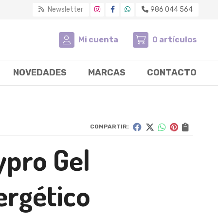
Newsletter
986 044 564
Mi cuenta
0
artículos
NOVEDADES
MARCAS
CONTACTO
COMPARTIR:
ypro Gel
ergético