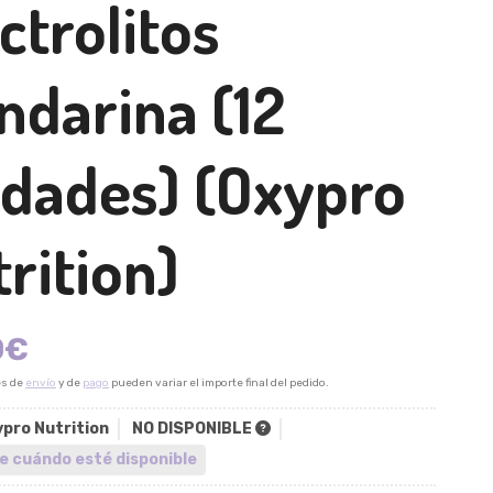
ctrolitos
ndarina (12
idades)
(Oxypro
rition)
0
€
es de
envío
y de
pago
pueden variar el importe final del pedido.
pro Nutrition
NO DISPONIBLE
e cuándo esté disponible