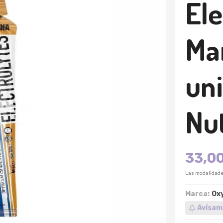
Ele
Ma
un
Nut
33,0
Las modalidad
Marca:
Oxy
Avísam