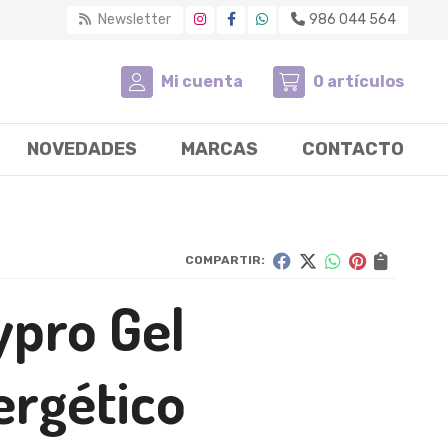
Newsletter
986 044 564
Mi cuenta
0
artículos
NOVEDADES
MARCAS
CONTACTO
COMPARTIR:
ypro Gel
ergético